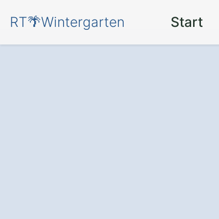
RT🌴Wintergarten
Start
Ihr persönlicher
eigenen Winter
Schackendorf.