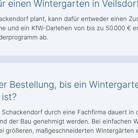
ür einen Wintergarten in Veilsdo
hackendorf plant, kann dafür entweder einen Z
e und ein KfW-Darlehen von bis zu 50.000 € e
rderprogramm ab.
r Bestellung, bis ein Wintergarte
ist?
rf Schackendorf durch eine Fachfirma dauert i
und der Bau genehmigt werden. Bei einfachen Wi
ei größeren, maßgeschneiderten Wintergärten e