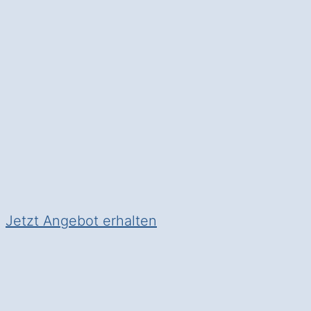
Der Wintergarten
in Schönha
Ihrem Zuhause genießen; ideal
✅ Unverbindlich & Kostenfrei
✅
Individuelle Planung
durch 
✅ Mehr Raum und Licht im ei
✅ Inkl. Wintergarten
Klima- u
Jetzt Angebot erhalten