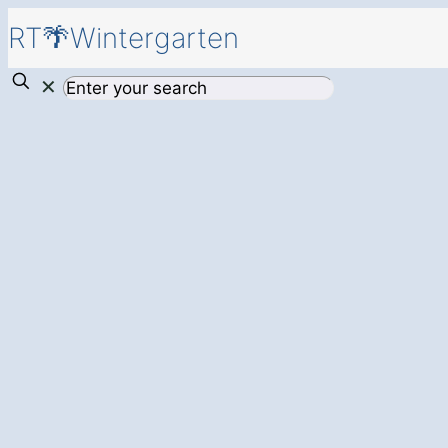
RT🌴Wintergarten
✕
Ihr persönlicher R
Wintergarten
in 