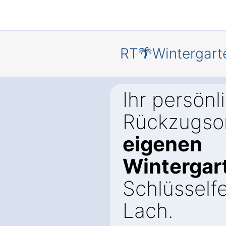
RT🌴Wintergart
Ihr persönl
Rückzugsor
eigenen
Wintergar
Schlüsself
Lach.