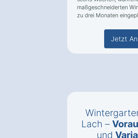
maßgeschneiderten Wint
zu drei Monaten eingepl
Jetzt An
Wintergarten
Lach –
Vorau
und
Vari