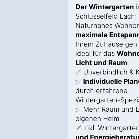
Der Wintergarten
i
Schlüsselfeld Lach:
Naturnahes Wohne
maximale Entspan
Ihrem Zuhause gen
ideal für das
Wohne
Licht und Raum
.
✅ Unverbindlich & K
✅
Individuelle Pla
durch erfahrene
Wintergarten-Spezia
✅ Mehr Raum und L
eigenen Heim
✅ Inkl. Wintergarte
und Energieberatu