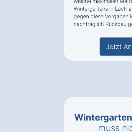
welche maximalen Maße
Wintergartens in Lach z
gegen diese Vorgaben k
nachträglich Rückbau g
Jetzt An
Wintergarten
muss ni