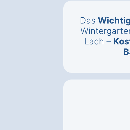
Das
Wichti
Wintergarten
Lach –
Kos
B