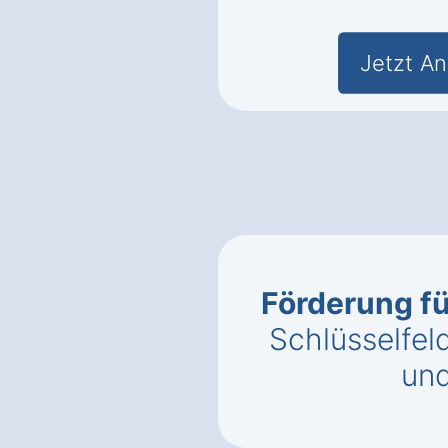
Jetzt An
Förderung f
Schlüsselfel
un