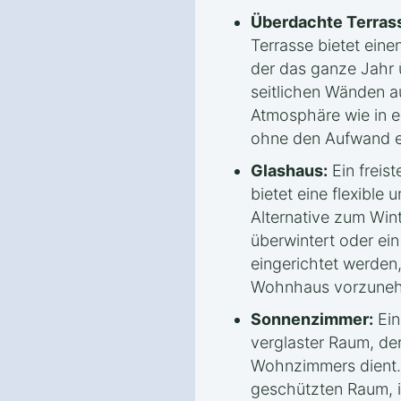
Überdachte Terras
Terrasse bietet ein
der das ganze Jahr 
seitlichen Wänden au
Atmosphäre wie in e
ohne den Aufwand e
Glashaus:
Ein freis
bietet eine flexible 
Alternative zum Win
überwintert oder ei
eingerichtet werden
Wohnhaus vorzune
Sonnenzimmer:
Ein
verglaster Raum, der
Wohnzimmers dient. E
geschützten Raum, is