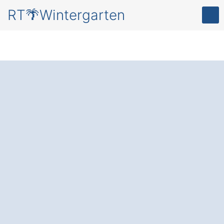
RT🌴Wintergarten
Ihr persönlicher
Rückzugsort im
eigenen
Wintergarten
in
Raubling Stocka.