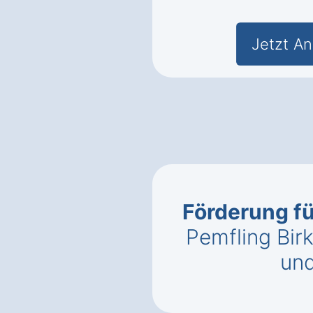
Jetzt An
Förderung f
Pemfling Bir
un