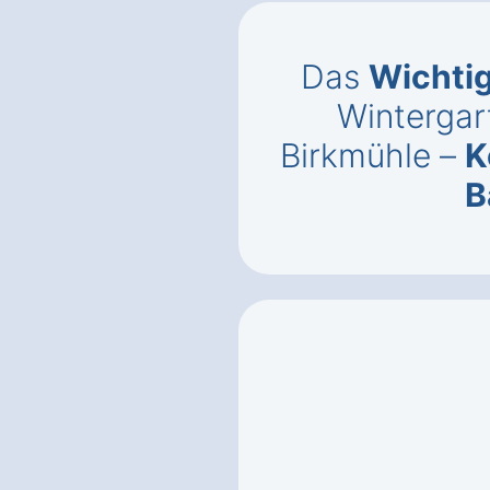
Das
Wichti
Wintergar
Birkmühle –
K
B