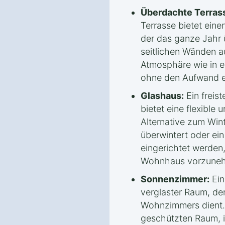
Überdachte Terras
Terrasse bietet ein
der das ganze Jahr 
seitlichen Wänden au
Atmosphäre wie in e
ohne den Aufwand e
Glashaus:
Ein freis
bietet eine flexible 
Alternative zum Win
überwintert oder ei
eingerichtet werden
Wohnhaus vorzune
Sonnenzimmer:
Ein
verglaster Raum, der
Wohnzimmers dient. E
geschützten Raum, is