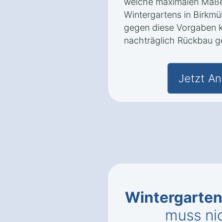
welche maximalen Maße
Wintergartens in Birkmü
gegen diese Vorgaben k
nachträglich Rückbau g
Jetzt An
Wintergarten
muss ni