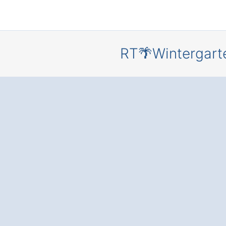
RT🌴Wintergart
Ihr persönl
Rückzugsor
eigenen
Wintergar
Pemfling
Birkmühle.