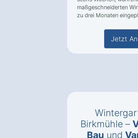
maßgeschneiderten Wint
zu drei Monaten eingepl
Jetzt An
Wintergar
Birkmühle –
V
Bau
und
Va