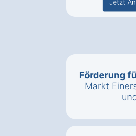
Jetzt An
Förderung f
Markt Einer
un