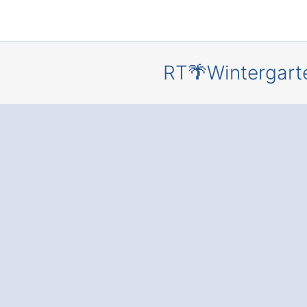
RT🌴Wintergart
Ihr persönl
Rückzugsor
eigenen
Wintergar
Markt
Einersheim