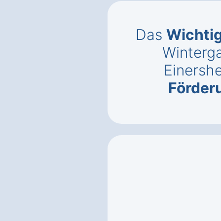
Das
Wichti
Winterga
Einersh
Förder