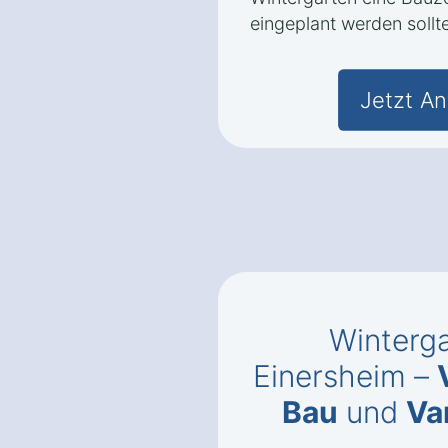
eingeplant werden sollte
Jetzt An
Winterga
Einersheim –
Bau
und
Va