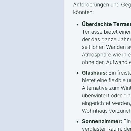
Anforderungen und Geg
könnten:
Überdachte Terras
Terrasse bietet ein
der das ganze Jahr 
seitlichen Wänden au
Atmosphäre wie in e
ohne den Aufwand e
Glashaus:
Ein freis
bietet eine flexible 
Alternative zum Win
überwintert oder ei
eingerichtet werden
Wohnhaus vorzune
Sonnenzimmer:
Ein
verglaster Raum, der