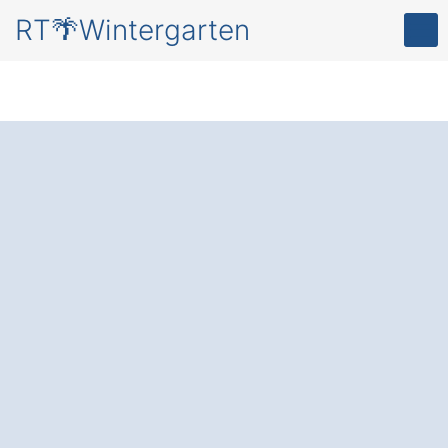
RT🌴Wintergarten
Ihr persönlicher
Rückzugsort im
eigenen
Wintergarten
in
Legau Kraivogels.