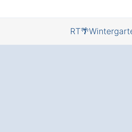
RT🌴Wintergart
Ihr persönl
Rückzugsor
eigenen
Wintergar
Kirchheim 
Teck.