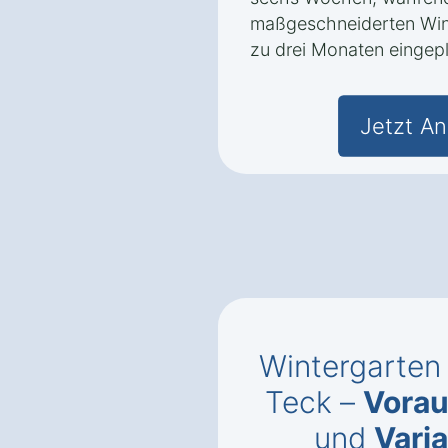
maßgeschneiderten Wint
zu drei Monaten eingepl
Jetzt An
Wintergarten 
Teck –
Vorau
und
Vari