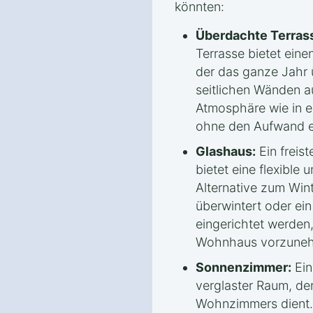
könnten:
Überdachte Terras
Terrasse bietet ein
der das ganze Jahr 
seitlichen Wänden au
Atmosphäre wie in e
ohne den Aufwand e
Glashaus:
Ein freis
bietet eine flexible 
Alternative zum Win
überwintert oder ei
eingerichtet werden
Wohnhaus vorzune
Sonnenzimmer:
Ein
verglaster Raum, der
Wohnzimmers dient. E