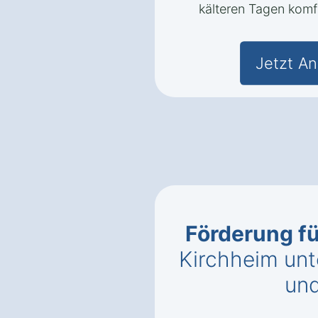
kälteren Tagen komf
Jetzt An
Förderung f
Kirchheim unt
un