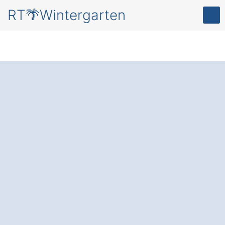
RT🌴Wintergarten
Ihr persönlicher
Rückzugsort im
eigenen
Wintergarten
in Kastl
Neuhäusl.