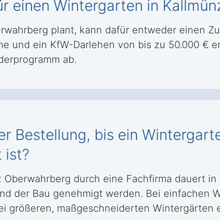
ür einen Wintergarten in Kallm
rwahrberg plant, kann dafür entweder einen Z
e und ein KfW-Darlehen von bis zu 50.000 € e
rderprogramm ab.
r Bestellung, bis ein Wintergart
 ist?
z Oberwahrberg durch eine Fachfirma dauert i
und der Bau genehmigt werden. Bei einfachen Wi
ei größeren, maßgeschneiderten Wintergärten e