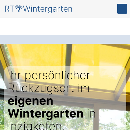
RT🌴Wintergarten
Ihr persönlicher
Rückzugsort im
eigenen
Wintergarten
in
Inzigkofen.