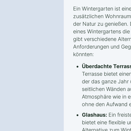
Ein Wintergarten ist ein
zusätzlichen Wohnraum 
der Natur zu genießen. 
eines Wintergartens die
gibt verschiedene Altern
Anforderungen und Geg
könnten:
Überdachte Terras
Terrasse bietet ein
der das ganze Jahr 
seitlichen Wänden au
Atmosphäre wie in e
ohne den Aufwand e
Glashaus:
Ein freis
bietet eine flexible 
Alternative zum Win