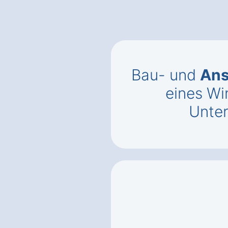
Bau- und
Ans
eines Wi
Unte