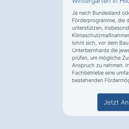
Wintergärten in Hi
Je nach Bundesland ode
Förderprogramme, die d
unterstützen, insbeson
Klimaschutzmaßnahmen 
lohnt sich, vor dem Bau
Unterbernhards die jew
prüfen, um mögliche Zu
Anspruch zu nehmen. In 
Fachbetriebe eine umfa
bestehenden Fördermögl
Jetzt An