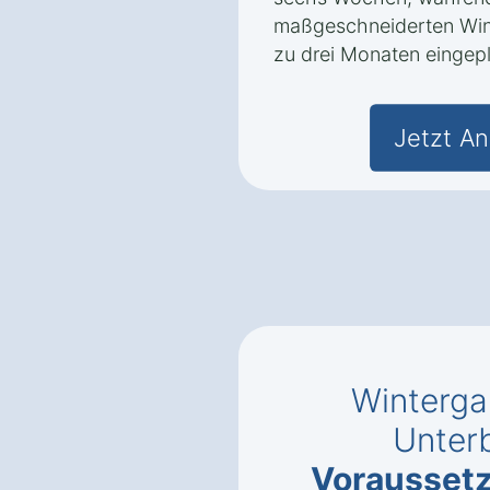
maßgeschneiderten Wint
zu drei Monaten eingepl
Jetzt An
Wintergar
Unter
Vorausset