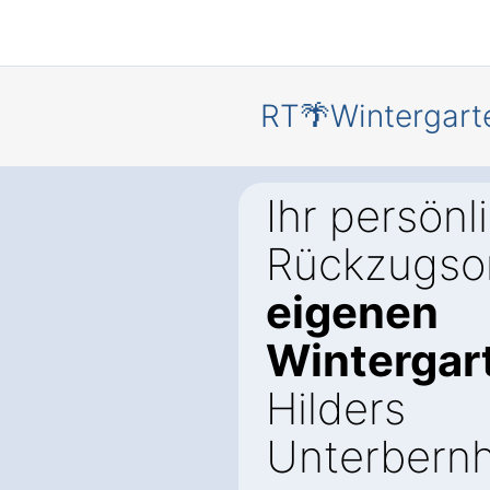
RT🌴Wintergart
Ihr persönl
Rückzugsor
eigenen
Wintergar
Hilders
Unterbernh