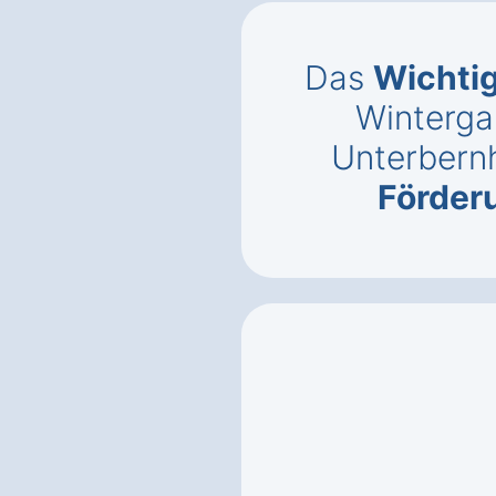
Das
Wichti
Wintergar
Unterbern
Förder