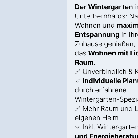
Der Wintergarten
i
Unterbernhards: Na
Wohnen und
maxim
Entspannung
in Ih
Zuhause genießen; i
das
Wohnen mit Li
Raum
.
✅ Unverbindlich & K
✅
Individuelle Pla
durch erfahrene
Wintergarten-Spezia
✅ Mehr Raum und L
eigenen Heim
✅ Inkl. Wintergarte
und Energieberatu