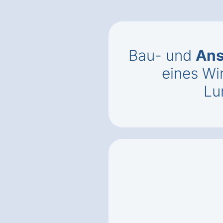
Bau- und
Ans
eines Wi
Lu