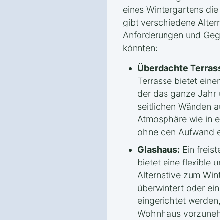
eines Wintergartens die
gibt verschiedene Altern
Anforderungen und Geg
könnten:
Überdachte Terras
Terrasse bietet ein
der das ganze Jahr 
seitlichen Wänden au
Atmosphäre wie in e
ohne den Aufwand e
Glashaus:
Ein freis
bietet eine flexible 
Alternative zum Win
überwintert oder ei
eingerichtet werden
Wohnhaus vorzune