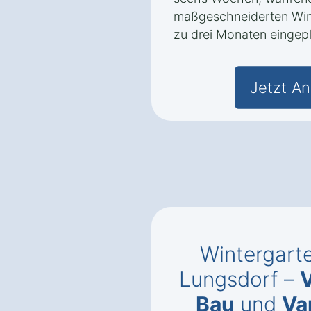
maßgeschneiderten Wint
zu drei Monaten eingepl
Jetzt An
Wintergarte
Lungsdorf –
Bau
und
Va