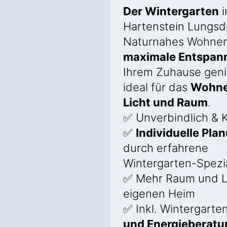
Der Wintergarten
i
Hartenstein Lungsd
Naturnahes Wohne
maximale Entspan
Ihrem Zuhause gen
ideal für das
Wohne
Licht und Raum
.
✅ Unverbindlich & K
✅
Individuelle Pla
durch erfahrene
Wintergarten-Spezia
✅ Mehr Raum und L
eigenen Heim
✅ Inkl. Wintergarte
und Energieberatu