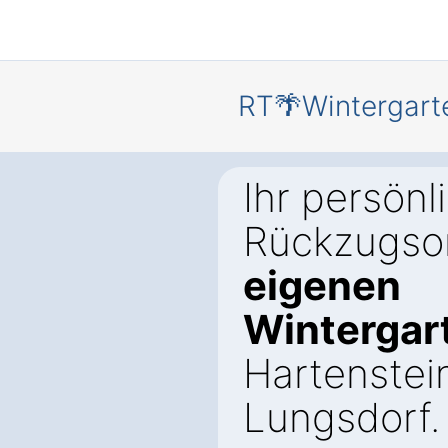
RT🌴Wintergart
Ihr persönl
Rückzugsor
eigenen
Wintergar
Hartenstei
Lungsdorf.