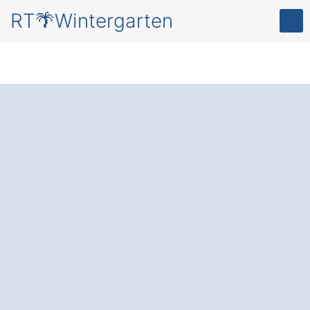
RT🌴Wintergarten
Ihr persönlicher
Rückzugsort im
eigenen
Wintergarten
in
Hagen Lehnstedt.