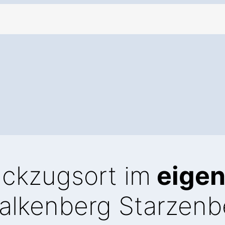
ückzugsort im
eige
alkenberg Starzenb