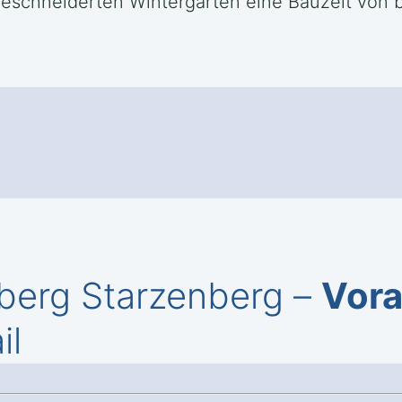
schneiderten Wintergärten eine Bauzeit von b
nberg Starzenberg –
Vora
il