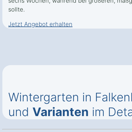
sechs Wochen, während bei größeren, maßge
sollte.
Jetzt Angebot erhalten
Wintergarten in Falke
und
Varianten
im Deta