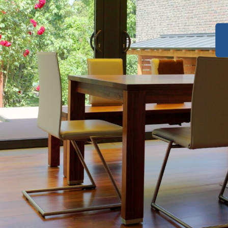
ed Jägerhaus: Naturnahes
spannung
in Ihrem Zuhause
en mit Licht und Raum
.
i
h erfahrene Wintergarten-
eigenen Heim
 und Energieberatung