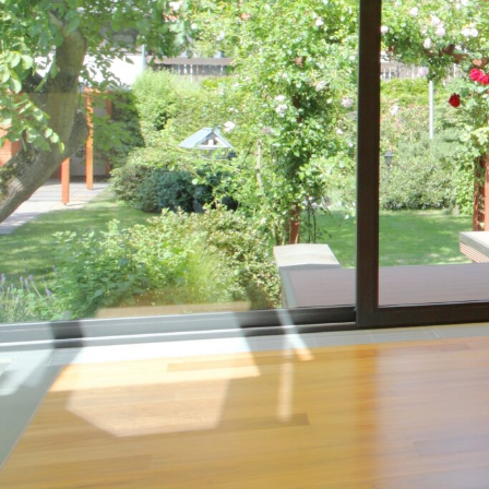
Der Wintergarten
in Bernri
Wohnen und
maximale Ent
genießen; ideal für das
Wohn
✅ Unverbindlich & Kostenfre
✅
Individuelle Planung
durc
Spezialisten
✅ Mehr Raum und Licht im 
✅ Inkl. Wintergarten
Klima-