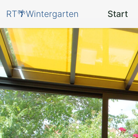
RT🌴Wintergarten
Start
Ihr persönlicher
eigenen Winter
Jägerhaus.